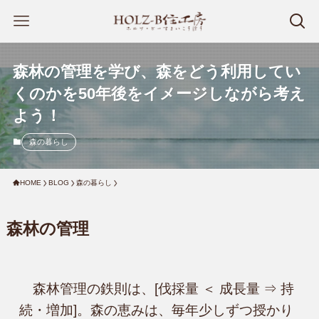
森林の管理を学び、森をどう利用してい
くのかを50年後をイメージしながら考え
よう！
森の暮らし
HOME
BLOG
森の暮らし
森林の管理
　森林管理の鉄則は、[伐採量 ＜ 成長量 ⇒ 持
続・増加]。森の恵みは、毎年少しずつ授かり