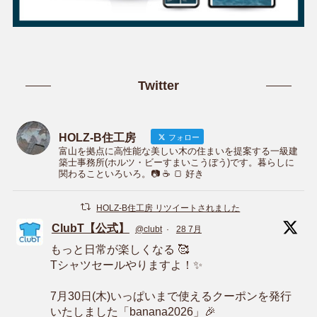
Twitter
HOLZ-B住工房
フォロー
富山を拠点に高性能な美しい木の住まいを提案する一級建
築士事務所(ホルツ・ビーすまいこうぼう)です。暮らしに
関わることいろいろ。📷 ☕️ 🍞 好き
HOLZ-B住工房 リツイートされました
ClubT【公式】
@clubt
·
28 7月
もっと日常が楽しくなる 🥰
Tシャツセールやりますよ！✨
7月30日(木)いっぱいまで使えるクーポンを発行
いたしました「banana2026」🎉