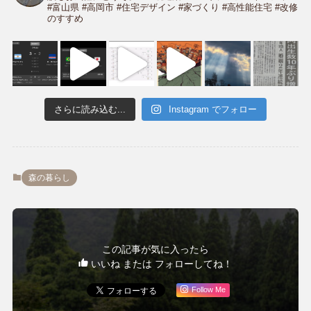
#富山県 #高岡市
#住宅デザイン #家づくり #高性能住宅
#改修
のすすめ
さらに読み込む...
Instagram でフォロー
森の暮らし
この記事が気に入ったら
いいね または フォローしてね！
Follow Me