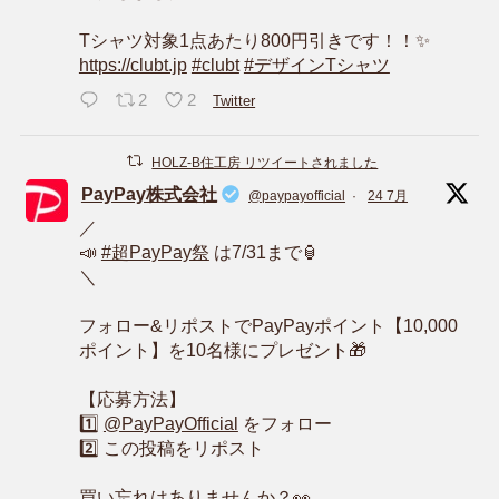
Tシャツ対象1点あたり800円引きです！！✨
https://clubt.jp
#clubt
#デザインTシャツ
2
2
Twitter
HOLZ-B住工房 リツイートされました
PayPay株式会社
@paypayofficial
·
24 7月
／
📣
#超PayPay祭
は7/31まで🏮
＼
フォロー&リポストでPayPayポイント【10,000
ポイント】を10名様にプレゼント🎁
【応募方法】
1️⃣
@PayPayOfficial
をフォロー
2️⃣ この投稿をリポスト
買い忘れはありませんか？👀