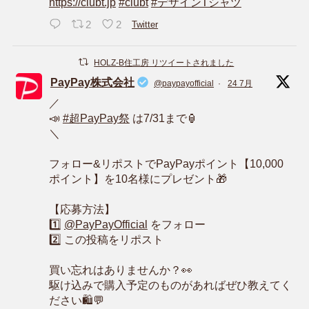
https://clubt.jp
#clubt
#デザインTシャツ
2
2
Twitter
HOLZ-B住工房 リツイートされました
PayPay株式会社
@paypayofficial
·
24 7月
／
📣
#超PayPay祭
は7/31まで🏮
＼
フォロー&リポストでPayPayポイント【10,000
ポイント】を10名様にプレゼント🎁
【応募方法】
1️⃣
@PayPayOfficial
をフォロー
2️⃣ この投稿をリポスト
買い忘れはありませんか？👀
駆け込みで購入予定のものがあればぜひ教えてく
ださい🛍️💬