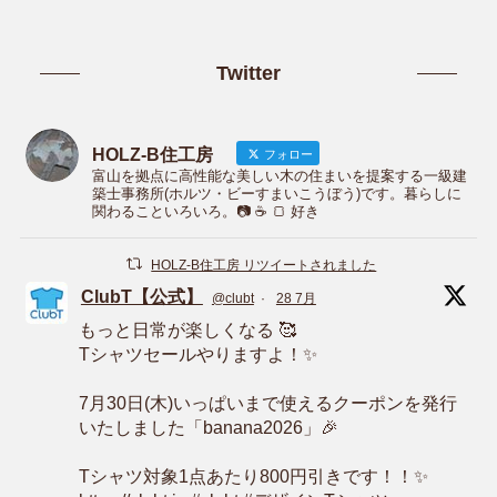
Twitter
HOLZ-B住工房
フォロー
富山を拠点に高性能な美しい木の住まいを提案する一級建
築士事務所(ホルツ・ビーすまいこうぼう)です。暮らしに
関わることいろいろ。📷 ☕️ 🍞 好き
HOLZ-B住工房 リツイートされました
ClubT【公式】
@clubt
·
28 7月
もっと日常が楽しくなる 🥰
Tシャツセールやりますよ！✨
7月30日(木)いっぱいまで使えるクーポンを発行
いたしました「banana2026」🎉
Tシャツ対象1点あたり800円引きです！！✨