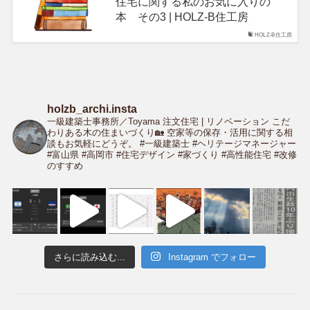
住宅に関する私のお気に入りの
本 その3 | HOLZ-B住工房
HOLZ-B住工房
holzb_archi.insta
一級建築士事務所／Toyama
注文住宅 | リノベーション
こだ
わりある木の住まいづくり🏡
空家等の保存・活用に関する相
談もお気軽にどうぞ。
#一級建築士 #ヘリテージマネージャー
#富山県 #高岡市
#住宅デザイン #家づくり #高性能住宅
#改修
のすすめ
さらに読み込む...
Instagram でフォロー