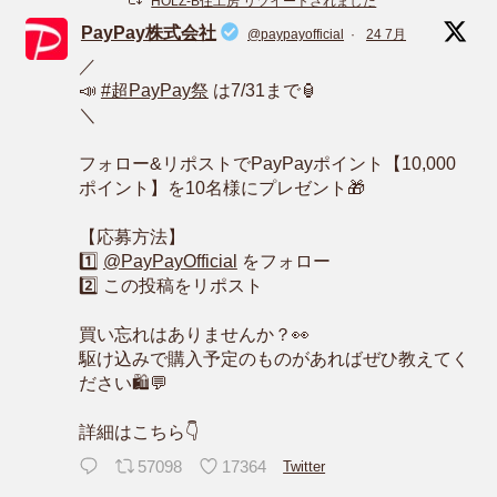
HOLZ-B住工房 リツイートされました
PayPay株式会社
@paypayofficial
·
24 7月
／
📣
#超PayPay祭
は7/31まで🏮
＼
フォロー&リポストでPayPayポイント【10,000
ポイント】を10名様にプレゼント🎁
【応募方法】
1️⃣
@PayPayOfficial
をフォロー
2️⃣ この投稿をリポスト
買い忘れはありませんか？👀
駆け込みで購入予定のものがあればぜひ教えてく
ださい🛍️💬
詳細はこちら👇
57098
17364
Twitter