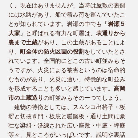
く、現在はありませんが、当時は屋敷の裏側
には水路があり、船で積み荷を運んでいたこ
とが知られています。岩瀬の中でも「
岩瀬５
大家
」と呼ばれる有力な町屋は、
表通りから
裏まで土蔵
があり、この土蔵があることによ
り、
町全体の防火区画の役割
をしていたとさ
れています。全国的にどこの古い町並みもそ
うですが、火災による被害というのは宿命的
なものがあり、火災に遭い、特徴的な町並み
を形成することも多いと感じています。
高岡
市の土蔵造り
の町並みもその一つでしょう。

　建物の特徴としては、スムシコ出格子・板
塀と切抜き門・板庇と暖簾板・通り土間に豪
壮な梁組・洗練された広い座敷・中庭・坪庭
等々、見どころがいっぱいです。説明や裏話