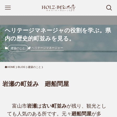
ヘリテージマネージャの役割を学ぶ。県
内の歴史的町並みを見る。
ヘリテージマネージャー
建築のこと
HOME
BLOG
建築のこと
岩瀬の町並み 廻船問屋
　富山市
岩瀬
は
古い町並み
が残り、観光とし
ても人気のある所です。元々
廻船問屋
が多