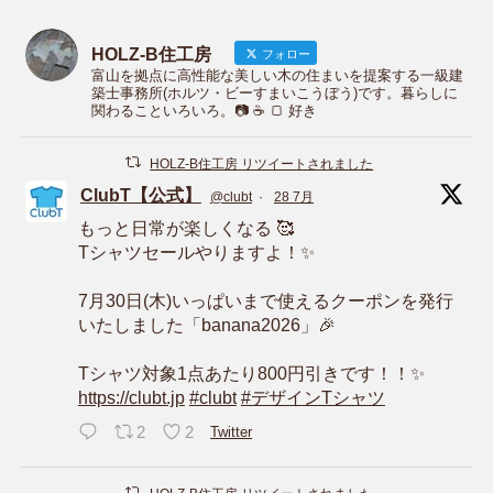
HOLZ-B住工房
フォロー
富山を拠点に高性能な美しい木の住まいを提案する一級建
築士事務所(ホルツ・ビーすまいこうぼう)です。暮らしに
関わることいろいろ。📷 ☕️ 🍞 好き
HOLZ-B住工房 リツイートされました
ClubT【公式】
@clubt
·
28 7月
もっと日常が楽しくなる 🥰
Tシャツセールやりますよ！✨
7月30日(木)いっぱいまで使えるクーポンを発行
いたしました「banana2026」🎉
Tシャツ対象1点あたり800円引きです！！✨
https://clubt.jp
#clubt
#デザインTシャツ
2
2
Twitter